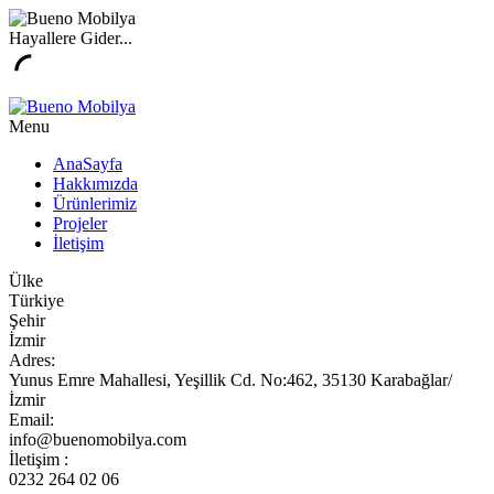
Hayallere Gider...
Menu
AnaSayfa
Hakkımızda
Ürünlerimiz
Projeler
İletişim
Ülke
Türkiye
Şehir
İzmir
Adres:
Yunus Emre Mahallesi, Yeşillik Cd. No:462, 35130 Karabağlar/
İzmir
Email:
info@buenomobilya.com
İletişim :
0232 264 02 06