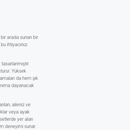
 bir arada sunan bir
bu ihtiyacınızı
tasarlanmıştır.
şturur. Yüksek
lamaları da hem şık
llanıma dayanacak
ları, aileniz ve
tıklar veya ayak
setlerde yer alan
nım deneyimi sunar.