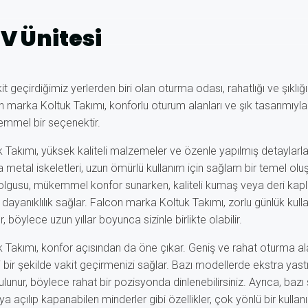
V Ünitesi
 geçirdiğimiz yerlerden biri olan oturma odası, rahatlığı ve şıklığı
n marka Koltuk Takımı, konforlu oturum alanları ve şık tasarımıyla 
emmel bir seçenektir.
Takımı, yüksek kaliteli malzemeler ve özenle yapılmış detaylarla 
 metal iskeletleri, uzun ömürlü kullanım için sağlam bir temel olu
olgusu, mükemmel konfor sunarken, kaliteli kumaş veya deri kap
dayanıklılık sağlar. Falcon marka Koltuk Takımı, zorlu günlük ku
, böylece uzun yıllar boyunca sizinle birlikte olabilir.
Takımı, konfor açısından da öne çıkar. Geniş ve rahat oturma alan
fli bir şekilde vakit geçirmenizi sağlar. Bazı modellerde ekstra yas
unur, böylece rahat bir pozisyonda dinlenebilirsiniz. Ayrıca, bazı 
a açılıp kapanabilen minderler gibi özellikler, çok yönlü bir kulla