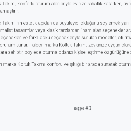
Takımı, konforlu oturum alanlarıyla evinize rahatlık katarken, a
amaştırır.
 Takımı'nın estetik açıdan da büyüleyici olduğunu söylemek yanlı
imalist tasarımlar veya klasik tarzlardan ilham alan seçenekler 
 seçenekleri ve farklı doku seçenekleriyle sunulan modeller, oturma
rünüm sunar. Falcon marka Koltuk Takımı, zevkinize uygun olara
ara sahiptir, böylece oturma odanızı kişiselleştirme özgürlüğüne 
 marka Koltuk Takımı, konforu ve şıklığı bir arada sunarak oturm